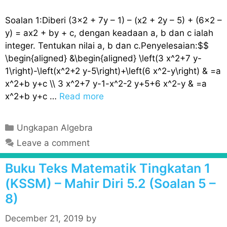
s
Soalan 1:Diberi (3×2 + 7y – 1) – (x2 + 2y – 5) + (6×2 –
y) = ax2 + by + c, dengan keadaan a, b dan c ialah
integer. Tentukan nilai a, b dan c.Penyelesaian:$$
\begin{aligned} &\begin{aligned} \left(3 x^2+7 y-
1\right)-\left(x^2+2 y-5\right)+\left(6 x^2-y\right) & =a
x^2+b y+c \\ 3 x^2+7 y-1-x^2-2 y+5+6 x^2-y & =a
x^2+b y+c …
Read more
C
Ungkapan Algebra
a
Leave a comment
t
e
Buku Teks Matematik Tingkatan 1
g
(KSSM) – Mahir Diri 5.2 (Soalan 5 –
o
8)
r
i
December 21, 2019
by