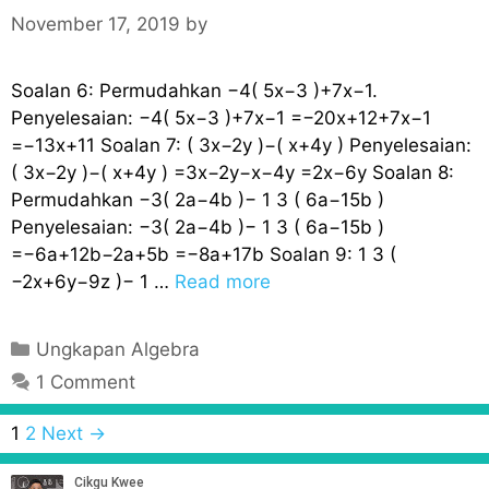
r
November 17, 2019
by
i
e
Soalan 6: Permudahkan −4( 5x−3 )+7x−1.
s
Penyelesaian: −4( 5x−3 )+7x−1 =−20x+12+7x−1
=−13x+11 Soalan 7: ( 3x−2y )−( x+4y ) Penyelesaian:
( 3x−2y )−( x+4y ) =3x−2y−x−4y =2x−6y Soalan 8:
Permudahkan −3( 2a−4b )− 1 3 ( 6a−15b )
Penyelesaian: −3( 2a−4b )− 1 3 ( 6a−15b )
=−6a+12b−2a+5b =−8a+17b Soalan 9: 1 3 (
−2x+6y−9z )− 1 …
Read more
C
Ungkapan Algebra
a
1 Comment
t
e
P
1
2
Next →
g
o
o
s