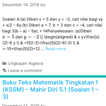
i
December 14, 2019
by
e
s
Soalan 4:(a) Diberi x = 5 dan y = –2, cari nilai bagi xy
+ x/2 – 6y.(b) Diberi a = 7, b = 3 dan c = –4, cari nilai
bagi 3(b – a) – 5ac + 14Penyelesaian: (a)Diberi
x
=
5
y
=
−
2
=
5
=
−
2
dan
\[ \begin{aligned} & x y+\frac{x}
x
y
{2}-6 y \\ & =(5)(-2)+\frac{5}{2}-6(-2) \\ &
=-10+\frac{5}{2}+12 …
Read more
C
Ungkapan Algebra
a
Leave a comment
t
e
Buku Teks Matematik Tingkatan 1
g
(KSSM) – Mahir Diri 5.1 (Soalan 1 –
o
3)
r
i
December 13, 2019
by