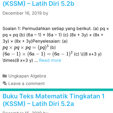
g
(KSSM) – Latih Diri 5.2b
o
r
December 16, 2019
by
i
e
Soalan 1: Permudahkan setiap yang berikut. (a) pq ×
s
pq × pq (b) (6a – 1) × (6a – 1) (c) (8x + 3y) × (8x +
3y) × (8x + 3y)Penyelesaian: (a)
p
q
×
p
q
×
p
q
=
(
p
q
)
3
3
×
×
=
(
)
(b)
p
q
p
q
p
q
p
q
(
6
a
−
1
)
×
(
6
a
−
1
)
=
(
6
a
−
1
)
2
2
(
6
−
1
)
×
(
6
−
1
)
=
(
6
−
1
)
(c) \((8 x+3 y)
a
a
a
\times(8 x+3 y) …
Read more
C
Ungkapan Algebra
a
Leave a comment
t
e
Buku Teks Matematik Tingkatan 1
g
(KSSM) – Latih Diri 5.2a
o
r