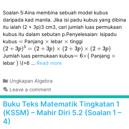
e
s
Soalan 5:Aina membina sebuah model kubus
daripada kad manila. Jika isi padu kubus yang dibina
itu ialah (2 + 3p)3 cm3, cari jumlah luas permukaan
kubus itu dalam sebutan p.Penyelesaian: Isipadu
×
×
=
=
×
×
kubus
Panjang
lebar
tinggi
(
2
+
3
p
)
3
=
(
2
+
3
p
)
×
(
2
+
3
p
)
×
(
2
+
3
p
)
3
(
2
+
3
)
=
(
2
+
3
)
×
(
2
+
3
)
×
(
2
+
3
)
p
p
p
p
=
6
×
(
×
=
6
×
(
×
Jumlah luas permukaan kubus
Panjang
)
)
lebar
\(=6 …
Read more
C
Ungkapan Algebra
a
Leave a comment
t
e
Buku Teks Matematik Tingkatan 1
g
(KSSM) – Mahir Diri 5.2 (Soalan 1 –
o
4)
r