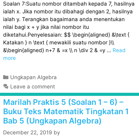
Soalan 7:Suatu nombor ditambah kepada 7, hasilnya
ialah x. Jika nombor itu dibahagi dengan 2, hasilnya
ialah y. Terangkan bagaimana anda menentukan
nilai bagi x + y jika nilai nombor itu
diketahui.Penyelesaian: $$ \begin{aligned} &\text {
Katakan } n \text { mewakili suatu nombor }\\
&\begin{aligned} n+7 & =x \\ n \div 2 & =y …
Read
more
C
Ungkapan Algebra
a
Leave a comment
t
e
Marilah Praktis 5 (Soalan 1 – 6) –
g
Buku Teks Matematik Tingkatan 1
o
Bab 5 (Ungkapan Algebra)
r
i
December 22, 2019
by
e