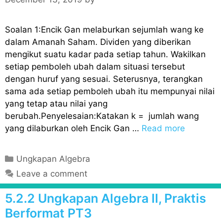
e
s
Soalan 1:Encik Gan melaburkan sejumlah wang ke
dalam Amanah Saham. Dividen yang diberikan
mengikut suatu kadar pada setiap tahun. Wakilkan
setiap pemboleh ubah dalam situasi tersebut
dengan huruf yang sesuai. Seterusnya, terangkan
sama ada setiap pemboleh ubah itu mempunyai nilai
yang tetap atau nilai yang
berubah.Penyelesaian:Katakan k = jumlah wang
yang dilaburkan oleh Encik Gan …
Read more
C
Ungkapan Algebra
a
Leave a comment
t
e
5.2.2 Ungkapan Algebra II, Praktis
g
Berformat PT3
o