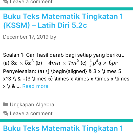
Leave a comment
t
e
Buku Teks Matematik Tingkatan 1
g
(KSSM) – Latih Diri 5.2c
o
r
December 17, 2019
by
i
e
Soalan 1: Cari hasil darab bagi setiap yang berikut.
2
3
p
4
q
×
6
p
r
s
3
x
×
5
x
3
−
4
m
n
×
7
m
2
2
3
2
4
3
×
5
−
4
×
7
×
6
(a)
(b)
(c)
x
x
m
n
m
p
q
p
r
3
Penyelesaian: (a) \[ \begin{aligned} & 3 x \times 5
x^3 \\ & =(3 \times 5) \times x \times x \times x \times
x \\ & …
Read more
C
Ungkapan Algebra
a
Leave a comment
t
e
Buku Teks Matematik Tingkatan 1