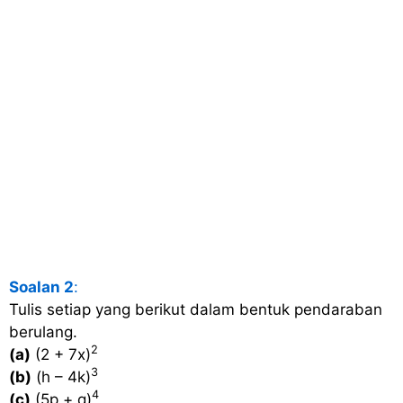
Soalan 2
:
Tulis setiap yang berikut dalam bentuk pendaraban
berulang.
2
(a)
(2 + 7x)
3
(b)
(h – 4k)
4
(c)
(5p + q)