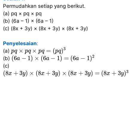
Permudahkan setiap yang berikut.
(a) pq × pq × pq
(b) (6a – 1) × (6a – 1)
(c) (8x + 3y) × (8x + 3y) × (8x + 3y)
Penyelesaian
:
p
q
×
p
q
×
p
q
=
(
p
q
)
3
3
×
×
=
(
)
(a)
p
q
p
q
p
q
p
q
(
6
a
−
1
)
×
(
6
a
−
1
)
=
(
6
a
−
1
)
2
2
(
6
−
1
)
×
(
6
−
1
)
=
(
6
−
1
)
(b)
a
a
a
(c)
(
8
x
+
3
y
)
×
(
8
x
+
3
y
)
×
(
8
x
+
3
y
)
=
(
8
x
+
3
y
)
3
3
(
8
+
3
)
×
(
8
+
3
)
×
(
8
+
3
)
=
(
8
+
3
)
x
y
x
y
x
y
x
y