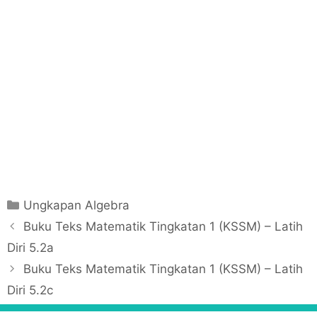
C
Ungkapan Algebra
a
P
Buku Teks Matematik Tingkatan 1 (KSSM) – Latih
t
o
Diri 5.2a
e
s
Buku Teks Matematik Tingkatan 1 (KSSM) – Latih
g
t
Diri 5.2c
o
n
r
a