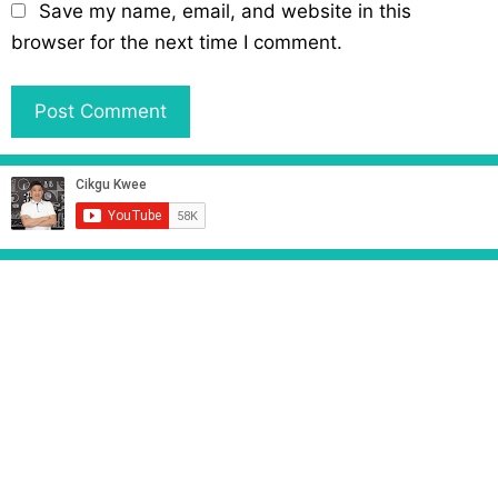
b
Save my name, email, and website in this
s
browser for the next time I comment.
i
t
e