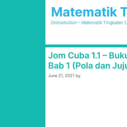
Skip
Matematik T
to
content
Onlinetuition – Matematik Tingkatan 1
Jom Cuba 1.1 – Buk
Bab 1 (Pola dan Juj
June 21, 2021
by