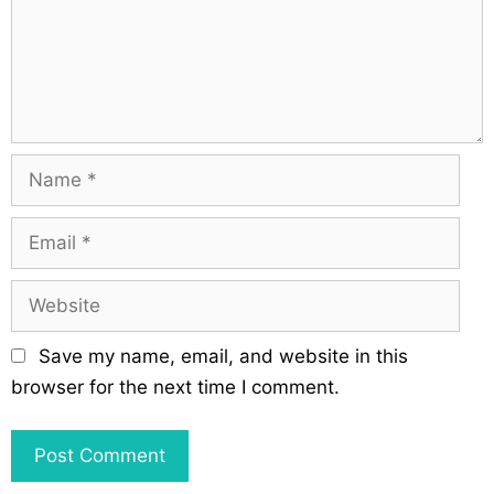
i
e
o
n
n
t
N
a
m
E
e
m
a
W
i
e
l
b
Save my name, email, and website in this
s
browser for the next time I comment.
i
t
e