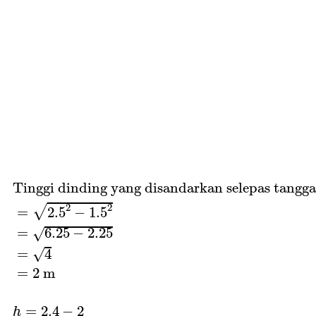
Tinggi dinding yang disandarkan selepas ta
 Tinggi dinding yang disandarkan selepas tangga 
2
2
√
=
2.5
−
1.5
=
6.25
−
2.25
√
√
=
4
=
2
m
=
2.4
−
2
h