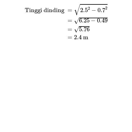
Tinggi dinding
=
2.5
2
−
0.7
2
=
6.25
−
0.
√
2
2
 Tinggi dinding 
=
2.5
−
0.7
=
6.25
−
0.49
√
=
5.76
√
=
2.4
m