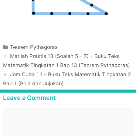
C
Teorem Pythagoras
a
P
Marilah Praktis 13 (Soalan 5 – 7) – Buku Teks
t
o
Matematik Tingkatan 1 Bab 13 (Teorem Pythagoras)
e
s
Jom Cuba 1.1 – Buku Teks Matematik Tingkatan 2
g
t
Bab 1 (Pola dan Jujukan)
o
n
r
a
Leave a Comment
i
v
e
i
C
s
g
o
a
m
t
m