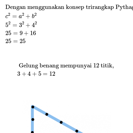
Dengan menggunakan konsep trirangkap P
 Dengan menggunakan konsep trirangkap Pythag
2
2
2
=
+
c
a
b
2
2
2
5
=
3
+
4
25
=
9
+
16
25
=
25
Gelung benang mempunyai
12
titik,
3
+
 Gelung benang mempunyai 
12
 titik, 
3
+
4
+
5
=
12