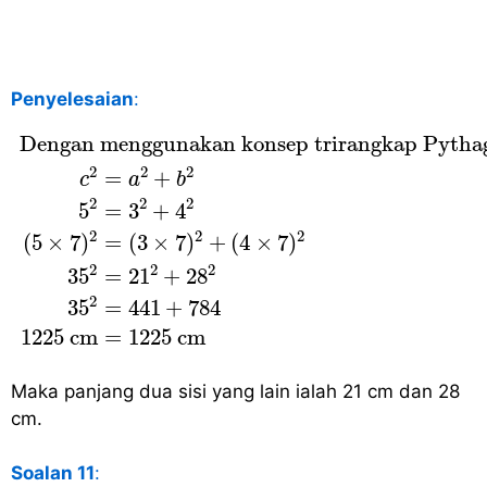
Penyelesaian
:
Dengan menggunakan konsep trirangkap P
 Dengan menggunakan konsep trirangkap Pythag
2
2
2
=
+
c
a
b
2
2
2
5
=
3
+
4
2
2
2
(
5
×
7
)
=
(
3
×
7
)
+
(
4
×
7
)
2
2
2
35
=
21
+
28
2
35
=
441
+
784
1225
c
m
=
1225
c
m
Maka panjang dua sisi yang lain ialah 21 cm dan 28
cm.
Soalan 11
: