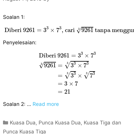
s
Soalan 1:
Diberi
9261
=
3
3
×
7
3
, cari
9261
3
tanpa mengg
3
3
√
 Diberi 
9261
=
3
×
7
, cari 
9261
 tanpa menggun
3
Penyelesaian:
Diberi
9261
=
3
3
×
7
3
9261
3
=
3
3
×
7
3
3
 Diberi 
9261
=
3
×
7
3
3
√
3
√
9261
=
3
×
7
3
3
3
√
√
3
3
=
3
×
7
=
3
×
7
=
21
Soalan 2: …
Read more
C
Kuasa Dua, Punca Kuasa Dua, Kuasa Tiga dan
a
Punca Kuasa Tiga