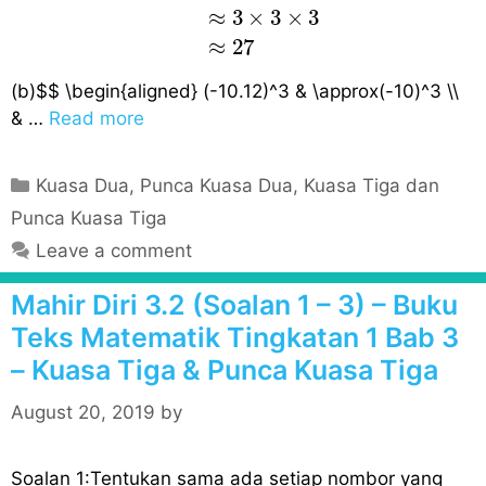
≈
3
×
3
×
3
≈
27
(b)$$ \begin{aligned} (-10.12)^3 & \approx(-10)^3 \\
& …
Read more
C
Kuasa Dua, Punca Kuasa Dua, Kuasa Tiga dan
a
Punca Kuasa Tiga
t
Leave a comment
e
g
Mahir Diri 3.2 (Soalan 1 – 3) – Buku
o
Teks Matematik Tingkatan 1 Bab 3
r
– Kuasa Tiga & Punca Kuasa Tiga
i
e
August 20, 2019
by
s
Soalan 1:Tentukan sama ada setiap nombor yang