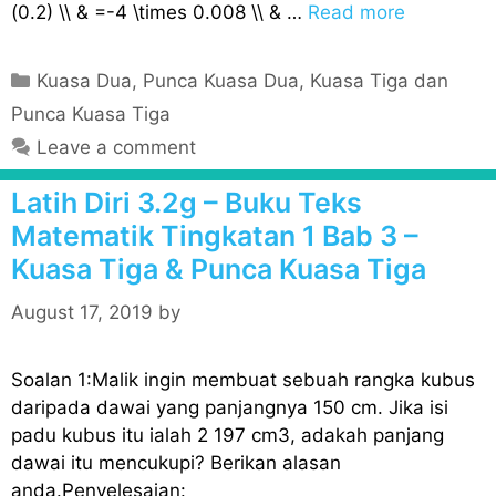
(0.2) \\ & =-4 \times 0.008 \\ & …
Read more
C
Kuasa Dua, Punca Kuasa Dua, Kuasa Tiga dan
a
Punca Kuasa Tiga
t
Leave a comment
e
g
Latih Diri 3.2g – Buku Teks
o
Matematik Tingkatan 1 Bab 3 –
r
Kuasa Tiga & Punca Kuasa Tiga
i
e
August 17, 2019
by
s
Soalan 1:Malik ingin membuat sebuah rangka kubus
daripada dawai yang panjangnya 150 cm. Jika isi
padu kubus itu ialah 2 197 cm3, adakah panjang
dawai itu mencukupi? Berikan alasan
anda.Penyelesaian: