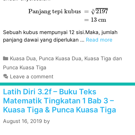
Panjang tepi kubus
=
2197
3
=
13
c
m
 Panjang tepi kubus 
=
2197
√
3
=
13
c
m
Sebuah kubus mempunyai 12 sisi.Maka, jumlah
panjang dawai yang diperlukan …
Read more
C
Kuasa Dua, Punca Kuasa Dua, Kuasa Tiga dan
a
Punca Kuasa Tiga
t
Leave a comment
e
g
Latih Diri 3.2f – Buku Teks
o
Matematik Tingkatan 1 Bab 3 –
r
Kuasa Tiga & Punca Kuasa Tiga
i
e
August 16, 2019
by
s