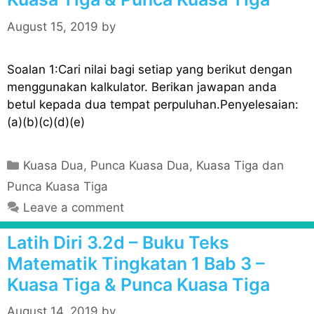
i
e
August 15, 2019
by
s
Soalan 1:Cari nilai bagi setiap yang berikut dengan
menggunakan kalkulator. Berikan jawapan anda
betul kepada dua tempat perpuluhan.Penyelesaian:
(a)(b)(c)(d)(e)
C
Kuasa Dua, Punca Kuasa Dua, Kuasa Tiga dan
a
Punca Kuasa Tiga
t
Leave a comment
e
g
Latih Diri 3.2d – Buku Teks
o
Matematik Tingkatan 1 Bab 3 –
r
Kuasa Tiga & Punca Kuasa Tiga
i
e
August 14, 2019
by