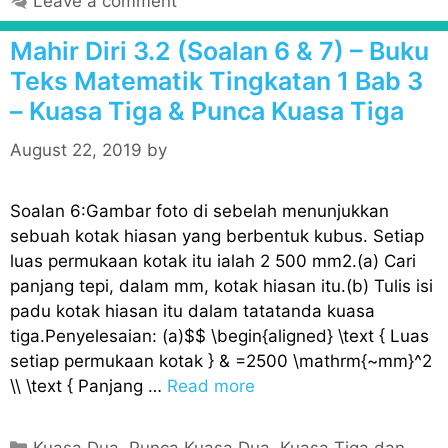
Leave a comment
e
g
Mahir Diri 3.2 (Soalan 6 & 7) – Buku
o
Teks Matematik Tingkatan 1 Bab 3
r
– Kuasa Tiga & Punca Kuasa Tiga
i
e
August 22, 2019
by
s
Soalan 6:Gambar foto di sebelah menunjukkan
sebuah kotak hiasan yang berbentuk kubus. Setiap
luas permukaan kotak itu ialah 2 500 mm2.(a) Cari
panjang tepi, dalam mm, kotak hiasan itu.(b) Tulis isi
padu kotak hiasan itu dalam tatatanda kuasa
tiga.Penyelesaian: (a)$$ \begin{aligned} \text { Luas
setiap permukaan kotak } & =2500 \mathrm{~mm}^2
\\ \text { Panjang …
Read more
C
Kuasa Dua, Punca Kuasa Dua, Kuasa Tiga dan