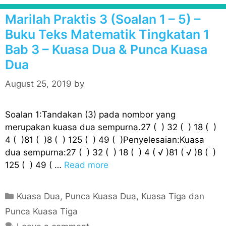
g
Marilah Praktis 3 (Soalan 1 – 5) –
o
Buku Teks Matematik Tingkatan 1
r
Bab 3 – Kuasa Dua & Punca Kuasa
i
Dua
e
s
August 25, 2019
by
Soalan 1:Tandakan (3) pada nombor yang
merupakan kuasa dua sempurna.27 ( ) 32 ( ) 18 ( )
4 ( )81 ( )8 ( ) 125 ( ) 49 ( )Penyelesaian:Kuasa
dua sempurna:27 ( ) 32 ( ) 18 ( ) 4 ( √ )81 ( √ )8 ( )
125 ( ) 49 ( …
Read more
C
Kuasa Dua, Punca Kuasa Dua, Kuasa Tiga dan
a
Punca Kuasa Tiga
t