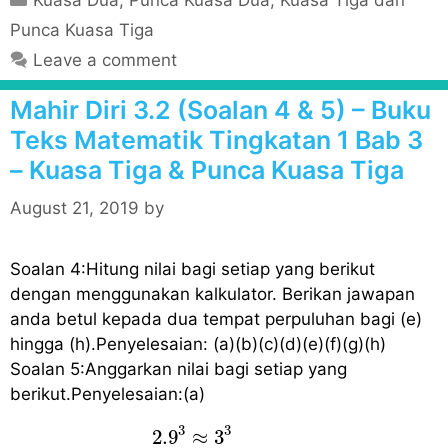
a
Punca Kuasa Tiga
t
Leave a comment
e
g
Mahir Diri 3.2 (Soalan 4 & 5) – Buku
o
Teks Matematik Tingkatan 1 Bab 3
r
– Kuasa Tiga & Punca Kuasa Tiga
i
e
August 21, 2019
by
s
Soalan 4:Hitung nilai bagi setiap yang berikut
dengan menggunakan kalkulator. Berikan jawapan
anda betul kepada dua tempat perpuluhan bagi (e)
hingga (h).Penyelesaian: (a)(b)(c)(d)(e)(f)(g)(h)
Soalan 5:Anggarkan nilai bagi setiap yang
berikut.Penyelesaian:(a)
2.9
3
≈
3
3
≈
3
×
3
×
3
≈
27
3
3
2.9
≈
3