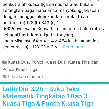
berikut ialah kuasa tiga sempurna atau bukan.
Terangkan bagaimana anda menyokong jawapan
dengan menggunakan kaedah pemfaktoran
perdana.(a) 128 (b) 343 (c) 1
000Penyelesaian:Kuasa tiga sempurna boleh ditulis
sebagai hasil darab tiga faktor yang
sama.Misalnya,64 = 4 × 4 × 464 ialah kuasa tiga
sempurna.(a) 128128 = 2 × …
Read more
C
Kuasa Dua, Punca Kuasa Dua, Kuasa Tiga dan
a
Punca Kuasa Tiga
t
Leave a comment
e
g
Latih Diri 3.2h – Buku Teks
o
Matematik Tingkatan 1 Bab 3 –
r
Kuasa Tiga & Punca Kuasa Tiga
i