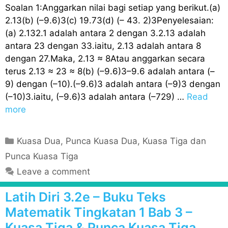
Soalan 1:Anggarkan nilai bagi setiap yang berikut.(a)
2.13(b) (–9.6)3(c) 19.73(d) (– 43. 2)3Penyelesaian:
(a) 2.132.1 adalah antara 2 dengan 3.2.13 adalah
antara 23 dengan 33.iaitu, 2.13 adalah antara 8
dengan 27.Maka, 2.13 ≈ 8Atau anggarkan secara
terus 2.13 ≈ 23 ≈ 8(b) (–9.6)3–9.6 adalah antara (–
9) dengan (–10).(–9.6)3 adalah antara (–9)3 dengan
(–10)3.iaitu, (–9.6)3 adalah antara (–729) …
Read
more
C
Kuasa Dua, Punca Kuasa Dua, Kuasa Tiga dan
a
Punca Kuasa Tiga
t
Leave a comment
e
g
Latih Diri 3.2e – Buku Teks
o
Matematik Tingkatan 1 Bab 3 –
r
Kuasa Tiga & Punca Kuasa Tiga