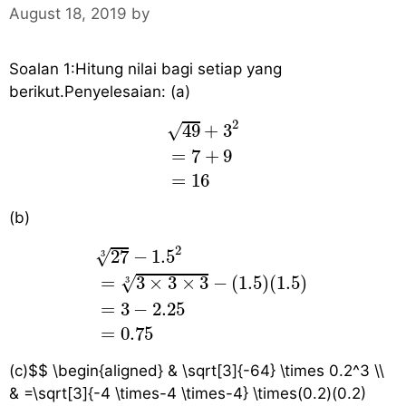
e
August 18, 2019
by
s
Soalan 1:Hitung nilai bagi setiap yang
berikut.Penyelesaian: (a)
49
+
3
2
=
7
+
9
=
16
2
49
+
3
√
=
7
+
9
=
16
(b)
27
3
−
1.5
2
=
3
×
3
×
3
3
−
(
1.5
)
(
1.5
)
=
3
−
2
2
27
−
1.5
√
3
√
=
3
×
3
×
3
−
(
1.5
)
(
1.5
)
3
=
3
−
2.25
=
0.75
(c)$$ \begin{aligned} & \sqrt[3]{-64} \times 0.2^3 \\
& =\sqrt[3]{-4 \times-4 \times-4} \times(0.2)(0.2)