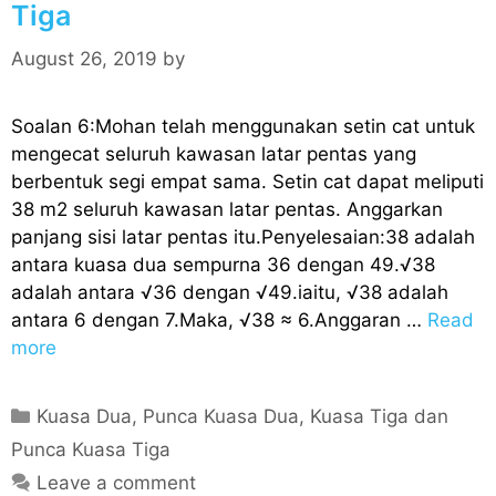
Tiga
August 26, 2019
by
Soalan 6:Mohan telah menggunakan setin cat untuk
mengecat seluruh kawasan latar pentas yang
berbentuk segi empat sama. Setin cat dapat meliputi
38 m2 seluruh kawasan latar pentas. Anggarkan
panjang sisi latar pentas itu.Penyelesaian:38 adalah
antara kuasa dua sempurna 36 dengan 49.√38
adalah antara √36 dengan √49.iaitu, √38 adalah
antara 6 dengan 7.Maka, √38 ≈ 6.Anggaran …
Read
more
C
Kuasa Dua, Punca Kuasa Dua, Kuasa Tiga dan
a
Punca Kuasa Tiga
t
Leave a comment
e