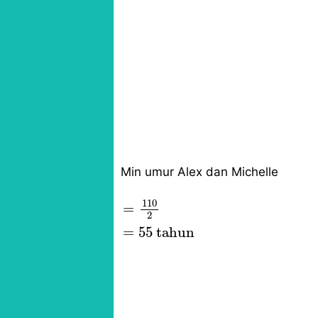
Min umur Alex dan Michelle
=
110
2
=
55
tahun
110
=
2
=
55
 tahun