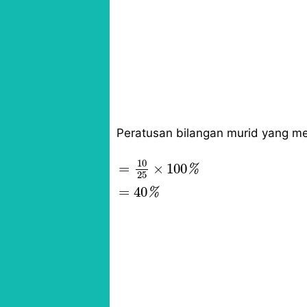
Peratusan bilangan murid yang me
=
10
25
×
100
%
=
40
%
10
=
×
100
%
25
=
40
%