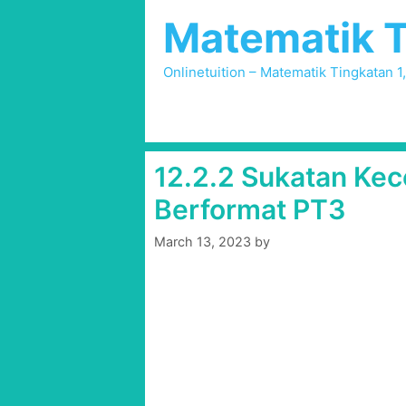
Skip
Matematik T
to
content
Onlinetuition – Matematik Tingkatan 1
12.2.2 Sukatan Ke
Berformat PT3
March 13, 2023
by