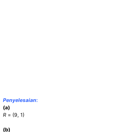
Penyelesaian
:
(a)
R
= (9, 1)
(b)