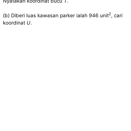
Nyatakan koordinat bucu
T
.
2
(b) Diberi luas kawasan parker ialah 946 unit
, cari
koordinat
U
.