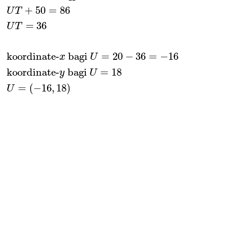
+
50
=
86
U
T
=
36
U
T
koordinate-
 bagi 
=
20
−
36
=
−
16
x
U
koordinate-
 bagi 
=
18
y
U
=
(
−
16
,
18
)
U