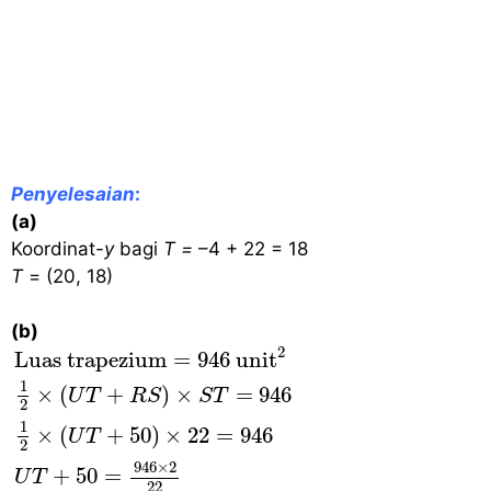
Penyelesaian
:
(a)
Koordinat-
y
bagi
T
=
–4 + 22 = 18
T
= (20, 18)
(b)
Luas trapezium
=
946
unit
2
1
2
×
(
U
T
+
R
S
)
×
S
T
=
2
Luas trapezium
=
946
 unit
1
×
(
+
)
×
=
946
U
T
R
S
S
T
2
1
×
(
+
50
)
×
22
=
946
U
T
2
946
×
2
+
50
=
U
T
22