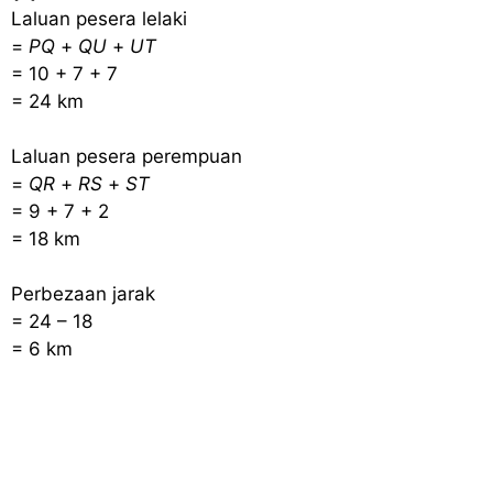
Laluan pesera lelaki
=
PQ
+
QU
+
UT
= 10 + 7 + 7
= 24 km
Laluan pesera perempuan
=
QR
+
RS
+
ST
= 9 + 7 + 2
= 18 km
Perbezaan jarak
= 24 – 18
= 6 km