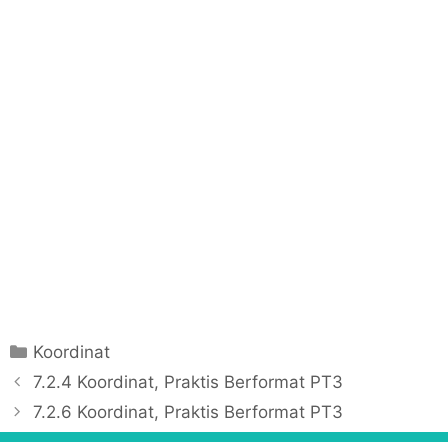
C
Koordinat
a
P
7.2.4 Koordinat, Praktis Berformat PT3
t
o
7.2.6 Koordinat, Praktis Berformat PT3
e
s