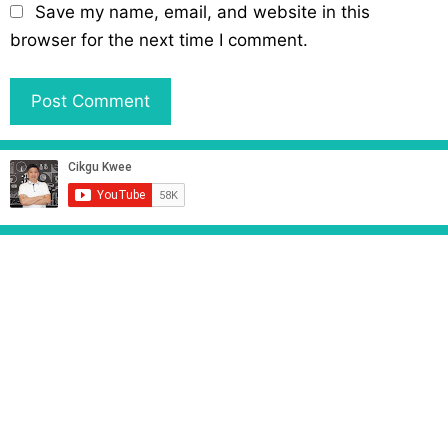
b
Save my name, email, and website in this
s
browser for the next time I comment.
i
t
e