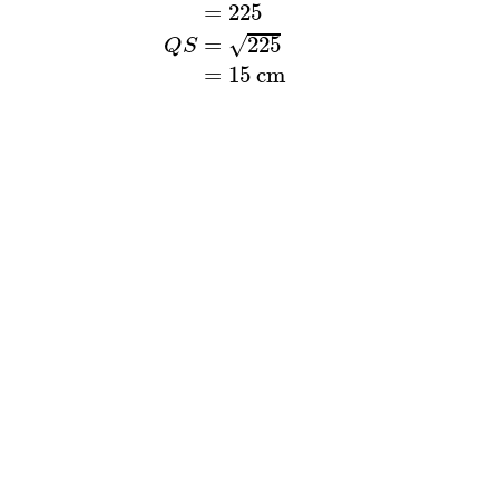
=
225
√
=
225
Q
S
=
15
c
m