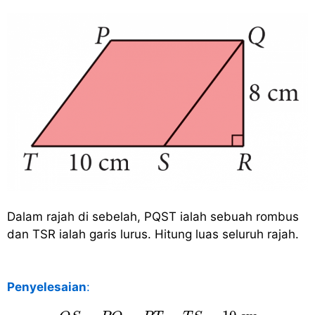
Dalam rajah di sebelah, PQST ialah sebuah rombus
dan TSR ialah garis lurus. Hitung luas seluruh rajah.
Penyelesaian
:
Q
S
=
P
Q
=
P
T
=
T
S
=
10
c
m
S
R
2
=
Q
S
2
−
Q
R