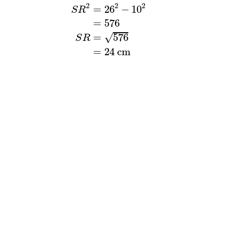
2
2
2
=
26
−
10
S
R
=
576
=
576
√
S
R
=
24
c
m