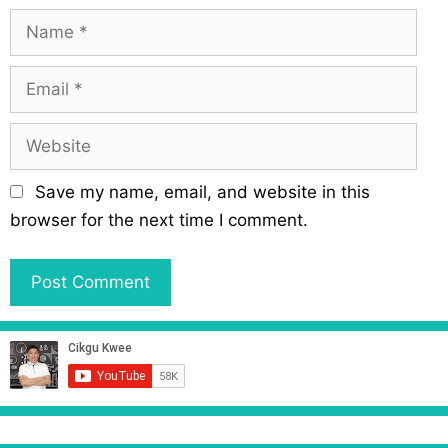
N
a
m
E
e
m
a
W
i
e
l
b
Save my name, email, and website in this
s
browser for the next time I comment.
i
t
e