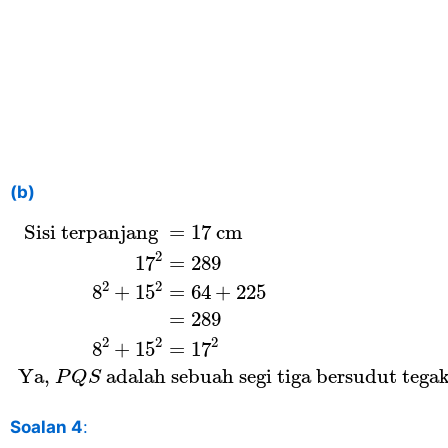
(b)
Sisi terpanjang
=
17
c
m
17
2
=
289
8
2
+
15
2
=
64
 Sisi terpanjang 
=
17
c
m
2
17
=
289
2
2
8
+
15
=
64
+
225
=
289
2
2
2
8
+
15
=
17
 Ya, 
 adalah sebuah segi tiga bersudut tegak
P
Q
S
Soalan 4
: