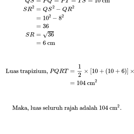
=
=
=
=
10
c
m
Q
S
P
Q
P
T
T
S
2
2
2
=
−
S
R
Q
S
Q
R
2
2
=
10
−
8
=
36
√
=
36
S
R
=
6
c
m
Luas trapizium,
P
Q
R
T
=
1
2
×
[
10
+
(
10
+
6
)
]
×
8
=
1
=
×
[
10
+
(
10
+
6
)
]
 Luas trapizium, 
P
Q
R
T
2
2
=
104
c
m
Maka, luas seluruh rajah adalah
104
c
m
2
2
 Maka, luas seluruh rajah adalah 
104
c
m
. 