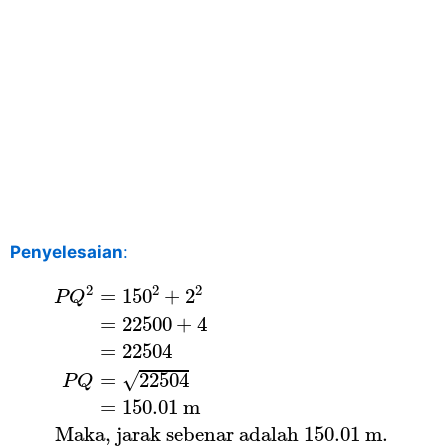
Penyelesaian
:
P
Q
2
=
150
2
+
2
2
=
22500
+
4
=
22504
P
Q
=
22
2
2
2
=
150
+
2
P
Q
=
22500
+
4
=
22504
=
22504
√
P
Q
=
150.01
m
 Maka, jarak sebenar adalah 
150.01
 m. 