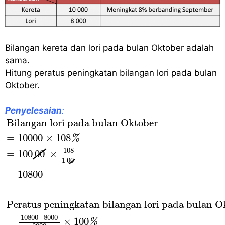
Bilangan kereta dan lori pada bulan Oktober adalah
sama.
Hitung peratus peningkatan bilangan lori pada bulan
Oktober.
Penyelesaian
:
Bilangan lori pada bulan Oktober
=
10000
×
10
Bilangan lori pada bulan Oktober
=
10000
×
108
%
108
=
100
00
×
1
00
=
10800
Peratus peningkatan bilangan lori pada bulan O
10800
−
8000
=
×
100
%