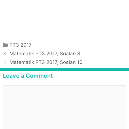
C
PT3 2017
a
P
Matematik PT3 2017, Soalan 8
t
o
Matematik PT3 2017, Soalan 10
e
s
g
t
Leave a Comment
o
n
r
a
C
i
v
o
e
i
m
s
g
m
a
e
t
n