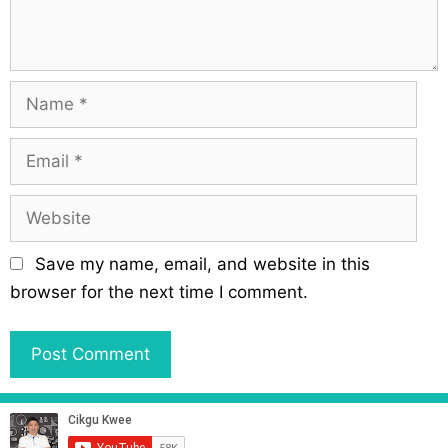
i
t
o
n
N
a
m
E
e
m
a
W
i
e
l
b
Save my name, email, and website in this
s
browser for the next time I comment.
i
t
e