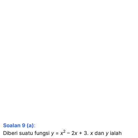
Soalan 9 (a)
:
2
Diberi suatu fungsi
y
=
x
– 2
x
+ 3.
x
dan
y
ialah