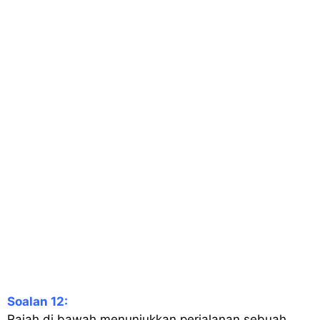
Soalan 12:
Rajah di bawah menunjukkan perjalanan sebuah