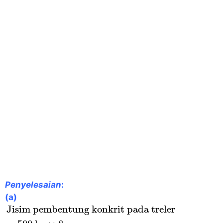
Penyelesaian
:
(a)
Jisim pembentung konkrit pada treler
=
500
k
Jisim pembentung konkrit pada treler