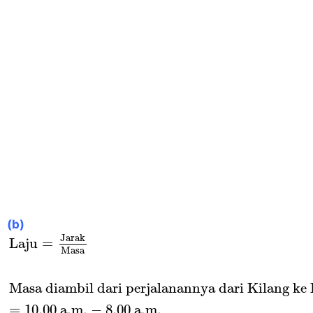
(b)
Laju
=
Jarak
Masa
Masa diambil dari perjalana
Jarak
Laju
=
Masa
Masa diambil dari perjalanannya dari Kilang ke 
=
10.00
 a
.m
.
−
8.00
 a
.m
.