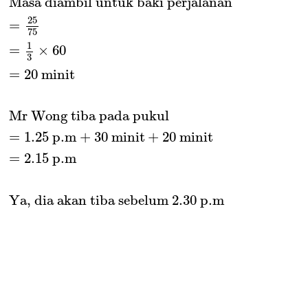
Masa diambil untuk baki perjalanan
25
=
75
1
=
×
60
3
=
20
 minit
Mr Wong tiba pada pukul
=
1.25
 p
.m
+
30
 minit
+
20
 minit
=
2.15
 p
.m
Ya, dia akan tiba sebelum 2
.30 p
.m