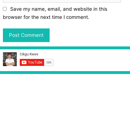
l
b
Save my name, email, and website in this
s
browser for the next time I comment.
i
t
e