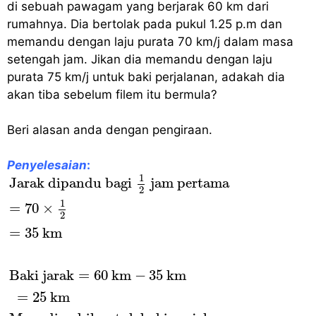
di sebuah pawagam yang berjarak 60 km dari
rumahnya. Dia bertolak pada pukul 1.25 p.m dan
memandu dengan laju purata 70 km/j dalam masa
setengah jam. Jikan dia memandu dengan laju
purata 75 km/j untuk baki perjalanan, adakah dia
akan tiba sebelum filem itu bermula?
Beri alasan anda dengan pengiraan.
Penyelesaian
:
Jarak dipandu bagi
1
2
jam pertama
=
70
×
1
2
1
Jarak dipandu bagi 
 jam pertama
2
1
=
70
×
2
=
35
 km
Baki jarak
=
60
 km
−
35
 km
=
25
 km