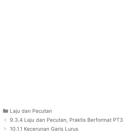
C
Laju dan Pecutan
a
P
9.3.4 Laju dan Pecutan, Praktis Berformat PT3
t
o
10.1.1 Kecerunan Garis Lurus
e