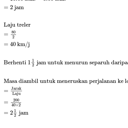
=
2
 jam
Laju treler
80
=
2
=
40
 km/j
1
Berhenti 
1
 jam untuk menurun separuh daripa
2
Masa diambil untuk meneruskan perjalanan ke lo
Jarak
=
Laju
200
=
40
×
2
1
=
2
 jam
2