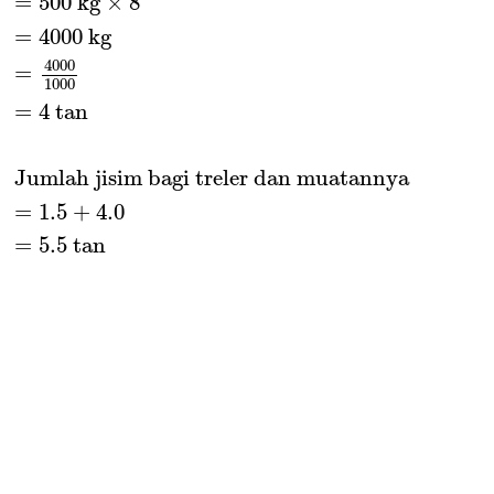
=
500
 kg
×
8
=
4000
 kg
4000
=
1000
=
4
 tan
Jumlah jisim bagi treler dan muatannya
=
1.5
+
4.0
=
5.5
 tan